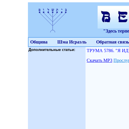
"Здесь терп
Община
Шма Исраэль
Обратная связь
Дополнительные статьи:
ТРУМА 5786. "Я ИД
Скачать МР3
Прослу