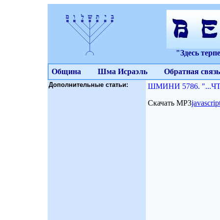
"Здесь терп
Община
Шма Исраэль
Обратная связь
Дополнительные статьи:
ШМИНИ 5786. "...ЧТ
Скачать МР3
javascri